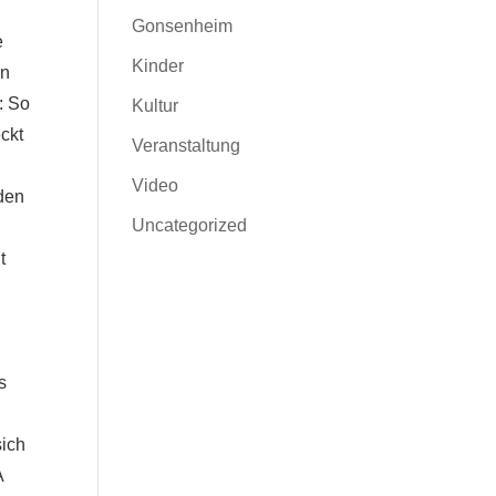
Gonsenheim
e
Kinder
on
: So
Kultur
ckt
Veranstaltung
Video
Uncategorized
t
s
“
sich
A