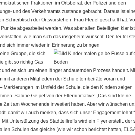
mokratischen Fraktionen im Ortsbeirat, der Polizei und den
nungs- und des Verkehrsamts zustande gebracht. Daraus ist ein
den Schreibtisch der Ortsvorstehern Frau Flegel geschafft hat. V
Punkte abgearbeitet werden. Was aber allen Beteiligten klar ist
nstatten, wie man sich das insgeheim wünscht. Der Teufel ste
 und sich immer wieder in Erinnerung zu bringen.
 keine Gruppe, die sich
e gibt so richtig Gas
bt und es sich um einen länger andauernden Prozess handelt. Mi
 mit anderen Mitgliedern der Schulelternbeiräte voran und
– Markierungen im Umfeld der Schule, die den Kindern zeigen
mmen. Sabine Geipel von der Elterninitiative: „Das sind kleine
ne Zeit am Wochenende investiert haben. Aber wir wünschen un
adt, damit wir auch merken, dass sich unser Engagement lohnt.
Mit Unterstützung des Stadtteiltreffs wird ein Flyer erstellt, der 
An allen Schulen das gleiche (wie wir schon berichtet hatten, ELS