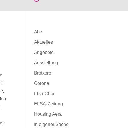
Alle
Aktuelles
Angebote
Ausstellung
Brotkorb
ie
ht
Corona
le,
Elsa-Chor
den
ELSA-Zeitung
e
Housing Aera
er
In eigener Sache