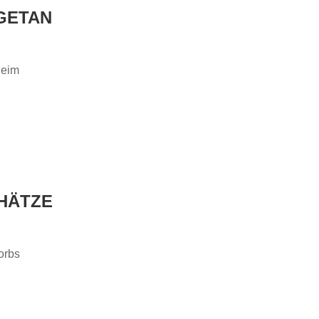
GETAN
heim
CHÄTZE
orbs